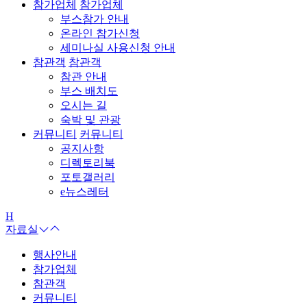
참가업체
참가업체
부스참가 안내
온라인 참가신청
세미나실 사용신청 안내
참관객
참관객
참관 안내
부스 배치도
오시는 길
숙박 및 관광
커뮤니티
커뮤니티
공지사항
디렉토리북
포토갤러리
e뉴스레터
H
자료실
행사안내
참가업체
참관객
커뮤니티